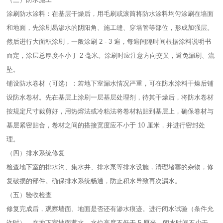
涂刷防水涂料：在基层干燥后，用毛刷或滚筒将防水涂料均匀涂刷在墙面
和地面，先涂刷易渗水的阴阳角、施工缝、穿墙管等部位，形成加强层。
然后进行大面积涂刷，一般涂刷 2 - 3 遍，每遍间隔时间根据涂料说明书
而定，涂层总厚度不小于 2 毫米。涂刷时应注意方向交叉，避免漏刷、流
坠。​
铺设防水卷材（可选）：若地下室漏水情况严重，可在防水涂料干燥后铺
设防水卷材。先在基层上涂刷一层基层处理剂，待其干燥后，将防水卷材
按规定尺寸裁剪好，用热熔法或冷粘法将卷材粘贴到基层上，确保卷材与
基层紧密贴合，卷材之间的搭接宽度应不小于 10 厘米，并进行密封处
理。​
（四）排水系统修复​
检查地下室的排水沟、集水井、排水泵等排水设施，清理堵塞的杂物，修
复破损的部件。确保排水系统畅通，防止积水导致再次漏水。​
（五）验收检查​
修复完成后，观察墙面、地面是否还有渗水痕迹。进行闭水试验（条件允
许时），在地下室地面蓄水，水位高度不低于 5 厘米，闭水时间不少于