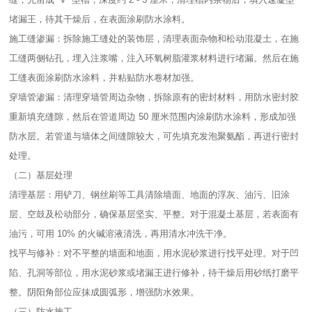
堵漏王，待其干燥后，在表面涂刷防水涂料。​
施工缝渗漏：拆除施工缝处的装饰层，清理表面杂物和松动混凝土，在施
工缝两侧钻孔，埋入注浆嘴，注入环氧树脂灌浆材料进行堵漏。然后在施
工缝表面涂刷防水涂料，并粘贴防水卷材加强。​
穿墙管渗漏：清理穿墙管周边杂物，拆除原有的密封材料，用防水密封胶
重新填充缝隙，然后在管道周边 50 厘米范围内涂刷防水涂料，形成加强
防水层。若管道与墙体之间缝隙较大，可先填充发泡聚氨酯，再进行密封
处理。​
（二）基层处理​
清理基层：用铲刀、钢丝刷等工具清除墙面、地面的浮灰、油污、旧涂
层、空鼓及松动部分，确保基层坚实、平整。对于混凝土基层，若表面有
油污，可用 10% 的火碱溶液清洗，再用清水冲洗干净。​
找平与修补：对不平整的墙面和地面，用水泥砂浆进行找平处理。对于凹
陷、孔洞等部位，用水泥砂浆或堵漏王进行修补，待干燥后用砂纸打磨平
整。阴阳角部位应抹成圆弧形，增强防水效果。​
（三）防水施工​