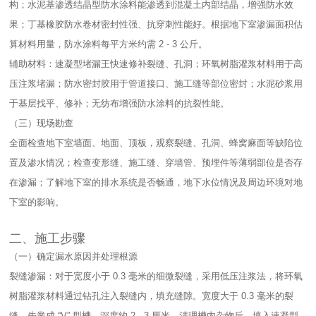
构；水泥基渗透结晶型防水涂料能渗透到混凝土内部结晶，增强防水效
果；丁基橡胶防水卷材密封性强、抗穿刺性能好。根据地下室渗漏面积估
算材料用量，防水涂料每平方米约需 2 - 3 公斤。​
辅助材料：速凝型堵漏王快速修补裂缝、孔洞；环氧树脂灌浆材料用于高
压注浆堵漏；防水密封胶用于管道接口、施工缝等部位密封；水泥砂浆用
于基层找平、修补；无纺布增强防水涂料的抗裂性能。​
（三）现场勘查​
全面检查地下室墙面、地面、顶板，观察裂缝、孔洞、蜂窝麻面等缺陷位
置及渗水情况；检查变形缝、施工缝、穿墙管、预埋件等薄弱部位是否存
在渗漏；了解地下室的排水系统是否畅通，地下水位情况及周边环境对地
下室的影响。​
二、施工步骤​
（一）确定漏水原因并处理根源​
裂缝渗漏：对于宽度小于 0.3 毫米的细微裂缝，采用低压注浆法，将环氧
树脂灌浆材料通过钻孔注入裂缝内，填充缝隙。宽度大于 0.3 毫米的裂
缝，先凿成 “V” 型槽，深度约 2 - 3 厘米，清理槽内杂物后，填入速凝型