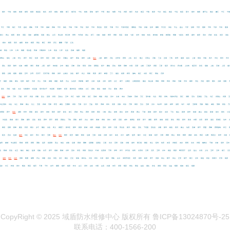
南长
宁海
南岗
南城
南明
南湖
南昌县
南关
农安
南谯
南陵
南门
南日岛
宁化
南海
那坡
南丹
宁明
南白
纳雍
宁县
内黄
南乐
内乡
南召
宁陵
南漳
宁乡
南岳
南县
宁远
南圣
那大
南丰
南桥
碾子山
南岔
嫩江
宁江
宁
平江
平阳
袍江
平房
盘龙
潘集
平潭
平和
浦城
屏南
平乐
浦北
平南
平果
平桂
凭祥
平坝
普定县
普安
平塘
平川
平原示范区
濮阳县
平舆
排浦
彭泽
鄱阳
平江区
沛县
平山
盘山
平罗
彭阳
平安
蓬莱
平邑
平原
平武
蓬溪
硚口
青山
桥西
桥东
清苑
清徐
戚墅堰
清溪
桥头
企石
青山湖
青云谱
青秀
汽车城
潜山
祁门
全椒
谯城
青草
青阳
清流
泉港
七星
全州
钦南
钦北
黔东南
黔南
黔西南
晴隆
七星关
黔西
秦州
秦安
清水
庆城
杞县
淇滨
淇县
周
桥东
桥西
清河
曲阳
桥东
桥西
青县
衢江
青田
庆元
麒麟
巧家
丘北
任城
荣县
仁和
仁寿
壤塘
若尔盖
芮城
日喀则市
仁布
若羌
仁怀
任县
容城
饶阳
瑞丽
双鸭山
绥化
上饶
舒兰
四平
双辽
松原
苏州
宿迁
沈阳
绥中
石嘴山
遂宁
商洛
朔州
山南
绍兴
上虞
嵊州
石柱
沙坪坝
思明
上杭
松江
顺义
石景山
石岐
三乡
沙溪
三角
神湾
遂溪
始兴
上城
双流
市南
四方
市北
商河
市中
思礼
邵原
陕州
社旗
睢阳
浉河
商城
上蔡
遂平
神农架
沙市
随县
石峰
石鼓
双清
邵东
邵阳县
绥宁
桑植
苏仙
双牌
双峰
水满
石壁
山根
三更罗
四更
三家
绥滨
四方台
萨尔图
上甘岭
绥芬河
孙吴
绥棱
上犹
石城
上高
遂
鄯善
沙雅
疏附
疏勒
莎车
沙湾
石河子
石河子镇
双桥
深泽
山海关
涉县
顺平
尚义
双桥
双滦
肃宁
嵊泗
三门
遂昌
松阳
师宗
施甸
绥江
水富
双江
双柏
石屏
宁
铜梁
潼南
塘沽
坦洲
桐庐
天府
天心
天桥
泰顺
塘厦
铁西
天山
头屯河
田家庵
铜官
太湖
屯溪
太和
唐湾
台江
泰宁
台商区
台商投资区
藤县
铁山港
覃塘
田阳
田东
田林
天峨
天等
桐梓
天柱
天祝
通渭
通许
太康
汤阴
潼关
天镇
屯留
太谷
吐鲁番市
托克逊
塔什库尔干
特克斯
塔城市
托里
图木舒克
托喀依
台江
唐海
唐县
桃城
天台
通海
腾冲
温州
温岭
万州
万盛
武平
武进
武隆
巫山
巫溪
武清
五桂山
五华
武江
翁源
武侯
温江
望城
维扬
武昌
吴中
文成
未央
万柏林
莞城
万江
望牛墩
乌当
湾里
武鸣
乌鲁木齐县
望江
涡阳
无为
芜湖县
万达
乌江
武夷山
武夷
乌兰浩特
乌达
乌兰
潍城
微山
汶上
五莲
武城
无棣
旺苍
威远
五通桥
武胜
万源
汶川
王益
渭滨
渭城
武功
吴堡
吴旗
武乡
万荣
闻喜
五台
五寨
文水
乌尔禾
温泉
尉犁
温宿
乌什
乌苏
五家渠
无极
魏县
威县
望都
蔚县
万
林郭勒
西宁
西安
咸阳
忻州
西固
新区
新市
杏林
翔安
新罗
新北
徐汇
西城
秀山
西青
香洲
西区
小榄
霞山
徐闻
新会
新丰
西湖
萧山
下城
新都
新津
星沙
玄武
下关
锡山
新洲
新华
相城
象山
新昌
新城
徐水
香坊
小
冶
许昌县
襄城
淅川
西峡
夏邑
息县
新县
西华
西平
新蔡
西塞山
下陆
西陵
猇亭
兴山
襄州
襄城
孝南
浠水
咸安
宣恩
咸丰
湘潭县
新邵
新宁
湘阴
新田
溆浦
新晃
新化
秀英
新州
新龙
向阳
兴安
新青
逊克
西湖区
信丰
襄垣
昔阳
新绛
夏县
忻府
襄汾
乡宁
隰县
兴县
孝义
谢通门
新市区
新和
新源
新城
向阳
幸福路
宣武
新华
行唐
邢台县
新河
雄县
宣化
下花园
宣化县
兴隆
新华
献县
香河
象山
仙居
宣威
新平
西盟
西畴
西双版纳
祥云
延吉
宜兴
盐城
扬州
仪征
扬中
营口
银川
玉树
烟台
宜宾
雅安
延安
榆林
阳泉
运城
玉溪
余姚
永康
渝中
渝北
永川
越秀
盐田
榆中
永定
杨浦
延庆
云阳
酉阳
阳山
阳东
阳西
源城
余杭
雨花
岳麓
雨花台
裕华
永嘉
油田
虞城
羊山新区
驿城
郧西
郧阳
夷陵
远安
鱼梁洲
英山
攸县
炎陵
岳塘
雨湖
雁峰
岳阳楼
岳阳县
云溪
永兴
宜章
沅陵
永顺
崖州
阳江镇
雅星
依兰
延寿
依安
友谊
伊春区
友好
阳明
永吉
伊通
榆树台
于都
永修
袁州
宜丰
县
阳城
应县
右玉
榆次
榆社
盐湖
垣曲
永济
原平
尧都
翼城
永和
亚东
伊吾
焉耆
英吉沙
叶城
岳普湖
于田
伊犁
伊宁
伊宁县
裕民
永安坝
云霄
元氏
玉田
永年
易县
阳原
鹰手营子
运河
盐山
永清
义乌
玉环
云和
易门
元
卫
淄博
枣庄
自贡
资阳
昭通
诸暨
舟山
钟楼
忠县
仲恺
浈江
紫金
正定
镇海
樟木头
中堂
郑东
中原
政务
周集
众兴
漳州开发区
诏安
政和
柘荣
周宁
资源
钟山
昭平
钟山
正安
镇宁
紫云
贞丰
镇远
织金
张家川
庄浪
镇原
流井
中江
梓潼
资中
昭觉
周至
镇巴
子洲
子长
志丹
紫阳
镇坪
镇安
柞水
左云
泽州
左权
中阳
左贡
扎囊
仲巴
泽普
昭苏
闸北
赞皇
赵县
遵化
张北
涿鹿
枣强
沾益
昭阳
镇雄
镇沅
镇康
CopyRight © 2025 域盾防水维修中心 版权所有 鲁ICP备13024870号-25
联系电话：400-1566-200