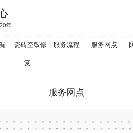
心
20年
漏
瓷砖空鼓修
服务流程
服务网点
复
服务网点
韶关
深圳
珠海
汕头
湛江
茂名
肇庆
东莞
中山
揭阳
南宁
贵阳
兰州
石家庄
唐山
沧州
郑州
开封
洛阳
荷泽
成都
自贡
泸州
德阳
广元
乐山
眉山
宜宾
广安
西安
乌鲁木齐
昆明
杭州
宁波
温州
嘉兴
绍兴
金华