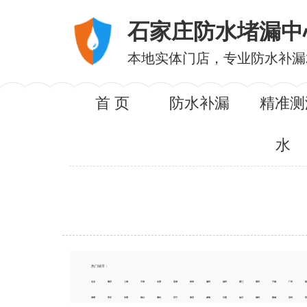
石家庄防水堵漏中
本地实体门店，专业防水补漏
首 页
防水补漏
精准测
水
热门城市：
北京
重庆
上海
天津
合肥
芜湖
蚌埠
滁州
福州
厦门
莆田
宁德
广州
淄博
枣庄
东营
烟台
潍坊
济宁
泰安
威海
日照
临沂
德州
聊城
滨州