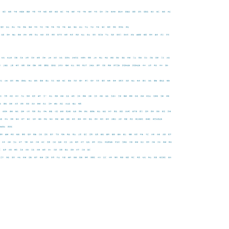
都
南芬
南票
宁城
奈曼旗
囊谦
宁阳
宁津
纳溪
南部
南溪
南江
宁南
南郑
宁强
宁陕
南郊
宁武
尼木
乃东
南木林
聂拉木
那曲县
聂荣
尼玛
尼勒克
南口
南汇
南靖
内丘
蓬安
彭山
屏山
平昌
普格
蒲城
平利
平定
平顺
平鲁
平遥
平陆
偏关
蒲县
皮山
平山
平乡
平泉
浦江
磐安
普陀
普洱县
屏边
沁园
清丰
确山
蕲春
祁东
祁阳
琼山
前进
庆安
青冈
茄子河
前郭
乾安
青原
铅山
泉山
清河
清江浦
千山
清原
清河门
清水河
祁连
曲麻莱
栖霞
青州
曲阜
庆云
齐河
松北
松山湖
石碣
石龙
沙田
石排
嵩明
石林
上林
沈河
沈北
苏家屯
沙依巴克
水磨沟
双阳
上街
蜀山
寿县
濉溪
宿松
泗县
舒城
三山
双港
石台
石杨
善厚
三元
沙县
川
上饶县
上栗
睢宁
射阳
宿城
宿豫
沭阳
泗阳县
泗洪县
沙河口
顺城
松山
双塔
双台子
沙坡头
赛罕
石拐
商都
四子王旗
苏尼特右旗
苏尼特左旗
市中
山亭
寿光
市中
泗水
天坛
台前
唐河
桐柏
团城山
铁山
团风
通城
通山
天元
桃源
桃江
通道
天涯
通什
潭门
塔洋
天安
通河
铁锋
泰来
汤旺河
汤原
桃山
铁东
图们
洮北
通榆
通化县
铜鼓
五夫
万秀
武宣
务川
万山
望谟
瓮安
威宁
五一
武山
渭源
武都
文县
尉氏
卫东
舞钢
文峰
卫滨
武陟
温县
五龙口
王屋
魏都
舞阳
卧龙
宛城
武当山
伍家岗
五峰
武陵
全
围场
吴桥
文安
武邑
武强
吴兴
婺城
武义
五华
威信
武定
文山县
巍山
维西
店
杏花岭
谢岗
修文
息烽
小河
秀洲
西山
寻甸
新建
小蓝
象湖
西乡塘
仙游
秀屿
新站
谢家集
相山
歙县
休宁
萧县
新渡
兴尔旺
嬉子湖
西门
宣州
西埠
香泉
新店
芗城
兴国
寻乌
浔阳
修水
新干
峡江
信州
湘东
盱眙
响水
西岗
岫岩
新抚
新宾
溪湖
西市
熊岳
西丰
细河
新邱
兴隆台
兴庆
西夏
西吉
稀土高新区
新城区
新巴尔虎左旗
香格里拉
西安区
鄞州
越城
阎良
杨凌
雁塔
迎泽
阳曲
云岩
宜良
邕宁
于洪
瑶海
禹会
雨山
义安
迎江
宜秀
岳西
黟县
颍州
颍泉
颍东
颍上
埇桥
裕安
叶集
弋江
永泰
永春
尤溪
延平
永丰
永新
玉山
余干
弋阳
渝水
月湖
余江
宜黄
云龙
盐都
元宝
义县
银州
永宁
盐池
原州
元宝山
伊金霍洛旗
牙克石
玉树县
沂源
峄城
鱼台
兖州
沂南
沂水
禹城
阳谷
江
盐津
永善
彝良
玉龙
永胜
云县
永德
姚安
永仁
元谋
元阳
砚山
漾濞
永平
云龙
盈江
正宁
漳县
湛河
中站
轵城
召陵
镇平
柘城
正阳
张湾
竹山
竹溪
秭归
曾都
蒸湘
珠晖
资阳区
中方
芷江
中和
肇州
肇源
镇赉
章江
章贡
站北
珠山
资溪
镇江新区
振兴