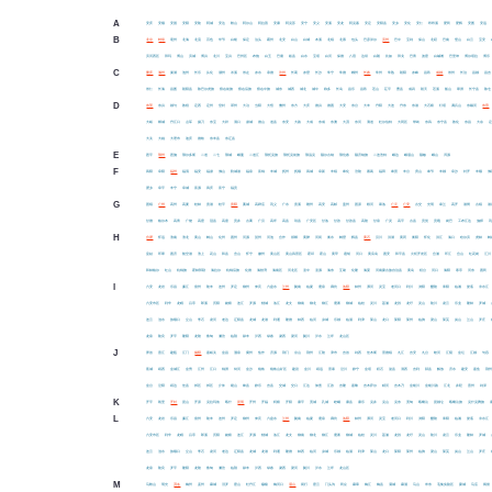
A
安庆
安顺
安国
安阳
安陆
阿城
安达
鞍山
阿尔山
阿拉善
安康
阿克苏
安宁
安义
安溪
安龙
阿克塞
安定
安阳县
安乡
安化
安仁
昂昂溪
爱民
爱辉
安图
安远
B
北京
蚌埠
亳州
北海
北流
百色
毕节
白银
保定
泊头
霸州
北安
白山
白城
本溪
北镇
北票
包头
巴彦淖尔
滨州
巴中
宝鸡
保山
北碚
巴南
璧山
白云
宝安
滨河西区
班玛
博山
滨城
博兴
北川
宝兴
巴州区
布拖
白玉
巴塘
彬县
白水
宝塔
白河
保德
八宿
边坝
白朗
比如
班戈
巴青
波密
白碱滩
巴里坤
博尔塔拉
博乐
C
重庆
滁州
巢湖
池州
长乐
从化
潮州
岑溪
崇左
赤水
承德
沧州
长葛
赤壁
长沙
常宁
常德
郴州
长春
常州
常熟
朝阳
赤峰
昌邑
成都
崇州
长治
昌都
昌吉
崇仁
长海
昌图
朝阳县
陈巴尔虎旗
察右前旗
察右后旗
察右中旗
城东
城西
城北
城中
称多
长岛
昌乐
昌邑
苍山
茌平
曹县
成武
朝天
苍溪
船山
翠屏
长宁县
陈仓
D
东莞
东兴
都匀
敦煌
定西
定州
登封
邓州
大冶
当阳
大悟
儋州
东方
大庆
德兴
德惠
大安
东台
大丰
丹阳
大连
丹东
东港
大石桥
灯塔
调兵山
东戴河
东营
大峪
郸城
丹江口
点军
掇刀
东宝
大祥
洞口
鼎城
德山
道县
东安
大路
大成
东成
东澳
大茂
东河
滴道
杜尔伯特
大同区
带岭
东风
东宁县
敦化
东昌
大余
大关
大姚
大理市
迪庆
德钦
东丰县
东辽县
E
恩平
鄂州
恩施
鄂尔多斯
二道
二七
鄂城
峨蔓
二道江
鄂托克旗
鄂托克前旗
鄂温克
额尔古纳
鄂伦春
额济纳旗
二连浩特
峨边
峨眉山
额敏
峨山
洱源
F
凤阳
阜阳
福州
福清
福安
福鼎
佛山
防城港
福泉
富锦
丰城
抚州
抚顺
凤城
阜新
丰镇
奉化
涪陵
番禺
福田
奉贤
丰台
房山
奉节
丰都
阜沙
封开
丰顺
佛
肥乡
阜平
丰宁
阜城
富源
凤庆
富宁
福贡
G
固镇
广州
高州
高要
桂林
贵港
桂平
贵阳
藁城
高碑店
巩义
广水
贵溪
赣州
高安
高邮
盖州
固原
根河
果洛
广元
广安
古交
光明
皋兰
高开
港闸
古镇
港
甘德
格尔木
高青
广饶
高密
冠县
高唐
贡井
古蔺
广汉
高坪
高县
珙县
广安区
甘洛
甘孜
甘孜县
高陵
甘泉
广灵
高平
古县
贡觉
贡嘎
岗巴
工布江达
伽师
H
合肥
怀远
淮南
淮北
黄山
鹤山
化州
惠州
河源
贺州
河池
合作
邯郸
黄骅
河间
衡水
鹤壁
辉县
黄石
汉川
洪湖
黄冈
衡阳
怀化
洪江
海口
哈尔滨
虎林
鹤
皇姑
环翠
惠济
航空港
淮上
花山
和县
含山
怀宁
徽州
黄山区
黄山风景区
霍邱
霍山
黄甲
扈胡
河口
黄瓜岛
惠安
和平县
火炬开发区
合浦
环江
合山
红花岗
汇川
和林格尔
红山
杭锦旗
霍林郭勒
海拉尔
杭锦后旗
化德
海勃湾
海南区
河北区
湟中
湟源
海东
互助
化隆
海晏
河南蒙古族自治县
黄岛
桓台
河口
海阳
寒亭
河东
惠民
l
六安
龙岩
乐昌
廉江
雷州
陆丰
连州
罗定
柳州
来宾
六盘水
兰州
陇南
临夏
鹿泉
廊坊
洛阳
林州
漯河
灵宝
老河口
利川
浏阳
醴陵
耒阳
临湘
娄底
冷水江
六安市区
利辛
龙眠
吕亭
郎溪
历阳
姥桥
连江
罗源
鲤城
洛江
龙文
柳南
柳北
柳江
鹿寨
柳城
临桂
灵川
荔浦
龙胜
龙圩
灵山
陆川
凌云
乐业
隆林
罗城
连云
涟水
旅顺口
立山
李石
凌河
老边
辽阳县
龙城
龙港
利通
隆德
林西
临河
凉城
乐都
临淄
利津
莱山
龙口
莱阳
莱州
临朐
梁山
莱芜
岚山
兰山
罗庄
龙泉
陆良
罗平
隆阳
龙陵
鲁甸
澜沧
临翔
禄丰
泸西
绿春
潞西
梁河
陇川
泸水
兰坪
龙山区
J
界首
晋江
建瓯
江门
揭阳
嘉峪关
金昌
酒泉
冀州
焦作
济源
荆门
京山
荆州
江陵
津市
吉首
鸡西
佳木斯
景德镇
九江
吉安
九台
蛟河
江阴
金坛
江都
句容
蕉城
靖西
金城江
金秀
江州
江口
锦屏
剑河
金沙
镜铁
镜铁山矿区
建设
金川
靖远
景泰
泾川
静宁
金塔
积石
浚县
涧西
吉利
郏县
解放
济水
建安
嘉鱼
荆
金台
泾阳
靖边
佳县
郊区
郊区
介休
稷山
绛县
静乐
吉县
交城
交口
江达
加查
江孜
吉隆
嘉黎
吉木萨尔
精河
吉木乃
金银川
金银川路
江北
井陉
晋州
鸡泽
K
开平
凯里
开封
昆山
开原
克拉玛依
喀什
昆明
开州
开福
柯桥
开阳
康平
宽城
孔城
崆峒
康县
康乐
克井
克山
克东
宽甸
喀喇沁
昆都仑
喀喇沁旗
克什克腾旗
L
六安
龙岩
乐昌
廉江
雷州
陆丰
连州
罗定
柳州
来宾
六盘水
兰州
陇南
临夏
鹿泉
廊坊
洛阳
林州
漯河
灵宝
老河口
利川
浏阳
醴陵
耒阳
临湘
娄底
冷水江
六安市区
利辛
龙眠
吕亭
郎溪
历阳
姥桥
连江
罗源
鲤城
洛江
龙文
柳南
柳北
柳江
鹿寨
柳城
临桂
灵川
荔浦
龙胜
龙圩
灵山
陆川
凌云
乐业
隆林
罗城
连云
涟水
旅顺口
立山
李石
凌河
老边
辽阳县
龙城
龙港
利通
隆德
林西
临河
凉城
乐都
临淄
利津
莱山
龙口
莱阳
莱州
临朐
梁山
莱芜
岚山
兰山
罗庄
龙泉
陆良
罗平
隆阳
龙陵
鲁甸
澜沧
临翔
禄丰
泸西
绿春
潞西
梁河
陇川
泸水
兰坪
龙山区
M
马鞍山
明光
茂名
梅州
孟州
麻城
汨罗
密山
牡丹江
穆棱
梅河口
眉山
闵行
密云
门头沟
民众
麻章
梅江
梅县
满城
麻涌
马山
米东
毛集实验区
蒙城
马店
闽侯