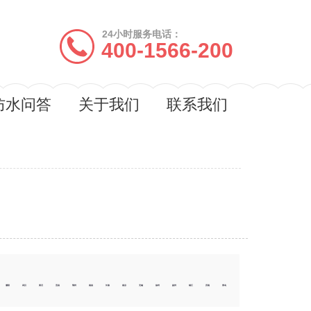
24小时服务电话：
400-1566-200
防水问答
关于我们
联系我们
濮阳
武汉
黄石
宜昌
鄂州
南昌
长春
南京
无锡
徐州
扬州
镇江
济南
青岛