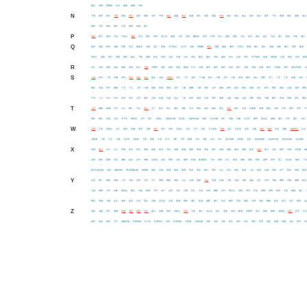
蒙自
弥勒
麻栗坡
马关
勐海
勐腊
弥渡
N
宁国
南安
南平
宁德
南雄
南宁
南宫
南阳
讷河
宁安
南昌
南康
南京
南通
内江
南充
那曲
宁波
南岸
南沙
南山
南市
南川
南开
宁河
南澳
南区
南朗
南头
南和
宁晋
南皮
南浔
宁蒗
南华
南涧
怒江
P
莆田
普宁
盘州
平凉
平顶山
濮阳
萍乡
磐石
邳州
普兰店
盘锦
平度
彭州
攀枝花
普洱
平湖
坪山
浦东
普陀
平谷
彭水
坡头
蓬江
平远
蒲江
郫县
平阴
浦口
Q
泉州
清远
钦州
清镇
庆阳
迁安
秦皇岛
沁阳
潜江
琼海
齐齐哈尔
七台河
启东
青铜峡
青岛
邛崃
曲靖
衢州
七里河
青浦
綦江
黔江
清城
清新
曲江
青羊
秦淮
青白江
羌族
青川
青神
渠县
岐山
千阳
秦都
乾县
清涧
沁县
沁源
沁水
祁县
曲沃
曲水
琼结
曲松
奇台
且末
青河
齐干却勒
前海
青松路
迁西
青龙
邱县
曲
R
任丘
汝州
瑞昌
瑞金
如皋
荣成
乳山
日照
日喀则
瑞安
如东
荣昌
榕城
仁化
乳源
饶平
融安
融水
容县
榕江
汝阳
汝南
汝城
饶河
让胡路
润州
如意开发区
S
上海
宿州
三明
石狮
邵武
韶关
深圳
汕头
四会
汕尾
石家庄
沙河
三河
深州
三门峡
商丘
十堰
沙洋
石首
松滋
随州
韶山
邵阳
石门
三亚
三沙
双城
尚志
顺昌
松溪
寿宁
顺德
三水
三江
上思
水城
绥阳
松桃
思南
石阡
三穗
施秉
三都
胜利
山丹
肃南
肃州
肃北
睢县
渑池
沈丘
商水
顺河
嵩县
山城
山阳
双桥
什邡
三台
市中
市中
射洪
市中
沙湾
顺庆
石棉
松潘
石渠
色达
三原
神木
绥德
石泉
商州
商南
山阳
朔城
山阴
寿阳
神池
石楼
桑日
萨迦
萨嘎
申扎
索县
T
天津
铜陵
桐城
天长
台山
铜仁
天水
唐山
天门
铁力
同江
通化
洮南
太仓
泰州
泰兴
铁岭
通辽
泰安
铜川
太原
吐鲁番
塔城
桐乡
台州
天河
通州
同安
天
泰和
铜山
亭湖
台安
太子河
铁岭县
太平
同心
太阳山
土默特左旗
托克托
土默特右旗
突泉
太仆寺旗
同仁
同德
天峻
台儿庄
滕州
泰山区
郯城
通川
天全
通江
太白
W
芜湖
五河
武夷山
吴川
梧州
武威
武安
卫辉
武汉
武穴
武冈
五指山
文昌
万宁
五常
五大连池
无锡
吴江
瓦房店
吴忠
乌海
潍坊
威海
文登
渭南
乌鲁木齐
文山
武陵源
万泉
王五
万城
乌马河
乌伊岭
五营
望奎
汪清
武宁
万载
万安
婺源
万年
望花
文圣
武川
翁牛特旗
乌审旗
五原
乌拉特前旗
乌拉特中旗
乌拉特后旗
乌兰察布
X
宣城
厦门
兴宁
兴义
辛集
新乐
邢台
新密
新郑
新乡
许昌
信阳
项城
襄阳
孝感
孝昌
咸宁
仙桃
湘潭
湘乡
湘西
新余
徐州
新沂
兴化
新民
兴城
兴安盟
锡
兴田
星村
霞浦
信宜
湘桥
新兴
兴宁
秀峰
兴安县
兴业
西林
兴宾
象州
忻城
新浦新区
习水
西秀
兴仁
雄关
西峰
西和
新安
新野
祥符
西工
新乡县
修武
下
新巴尔虎右旗
兴和
锡林浩特
西乌珠穆沁旗
镶黄旗
循化
兴海
薛城
新泰
夏津
莘县
西区
叙永
西充
兴文
宣汉
西昌
喜德
小金
新龙
乡城
旬邑
兴平
西乡
旬阳
新荣
Y
永安
阳江
阳春
英德
云浮
玉林
宜州
永登
玉门
荥阳
偃师
禹州
义马
永城
阳新
宜昌
宜都
宜城
云梦
应城
岳阳
益阳
沅江
永州
伊春
鹰潭
宜春
榆树
延边
云城
郁南
云安
鱼峰
阳朔县
雁山
永福
银海
玉州
右江
余庆
沿河
玉屏
印江
永昌
永靖
鄢陵
伊川
禹王台
宜阳
伊滨
叶县
殷都
原阳
延津
玉泉
郾城
源汇
阳信
郓城
沿滩
盐边
游仙
盐亭
元坝
营山
仪陇
宜宾县
岳池
雨城
荥经
雁江
盐源
越西
雅江
印台
耀州
宜君
杨凌
永寿
洋县
榆阳
延长
延川
宜川
阳高
盂
Z
漳州
漳浦
漳平
增城
珠海
湛江
肇庆
中山
遵义
张掖
涿州
张家口
郑州
中牟
周口
驻马店
枝江
枣阳
钟祥
株洲
张家界
资兴
肇东
樟树
张家港
镇江
庄河
中
振安
站前
彰武
中宁
准格尔旗
扎鲁特旗
扎兰屯
扎赉诺尔
卓资
扎赉特旗
正蓝旗
正镶白旗
泽库
杂多
治多
章丘
淄川
张店
周村
芝罘
招远
诸城
邹城
沾化
邹平
自