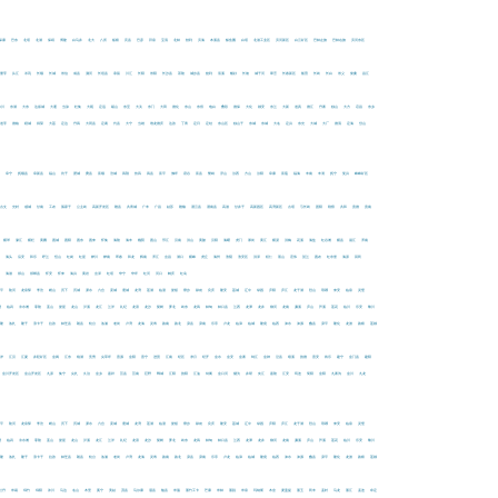
保康
巴东
北塔
北湖
保靖
博鳌
白马井
北大
八所
板桥
宾县
巴彦
拜泉
宝清
北林
勃利
滨海
本溪县
鲅鱼圈
白塔
北港工业区
滨河新区
白云矿区
巴林左旗
巴林右旗
滨河东区
册亨
从江
岑巩
长顺
长城
崇信
成县
瀍河
长垣县
承留
川汇
长阳
崇阳
长沙县
茶陵
城步县
慈利
辰溪
畅好
长坡
城子河
翠峦
长春新区
船营
长岭
长白
崇义
柴桑
昌江
东川
东湖
大东
达坂城
大通
当涂
杜集
大观
定远
砀山
东至
大关
东门
大田
德化
东山
东侨
电白
叠彩
德保
大化
都安
东兰
大新
道真
德江
丹寨
独山
大方
宕昌
东乡
道孚
德格
稻城
得荣
大荔
定边
丹凤
大同县
定襄
代县
大宁
当雄
堆龙德庆
达孜
丁青
定日
定结
东山区
独山子
东城
东城
大名
定兴
东光
大城
大厂
德清
定海
岱山
县
阜宁
抚顺县
阜新县
福山
坊子
肥城
费县
富顺
涪城
凤翔
扶风
凤县
富平
佛坪
府谷
富县
繁峙
浮山
汾西
方山
汾阳
阜康
富蕴
福海
丰南
丰润
抚宁
复兴
峰峰矿区
古丈
光村
感城
甘南
工农
孤家子
公主岭
高新开发区
赣县
共青城
广丰
广昌
姑苏
赣榆
灌云县
灌南县
高港
甘井子
高新园区
高湾新区
古塔
弓长岭
固阳
刚察
共和
贵德
贵南
横琴
濠江
横栏
黄圃
惠城
惠阳
惠东
惠来
怀集
海陵
海丰
槐荫
惠山
邗江
汉南
洪山
黄陂
汉阳
海曙
虎门
厚街
黄江
横沥
洪梅
花溪
海盐
红谷滩
横县
涵江
浑南
庆
海头
后安
和乐
呼兰
恒山
红岗
红星
桦川
桦南
珲春
和龙
辉南
浑江
会昌
湖口
横峰
虎丘
海州
淮阴
淮安区
洪泽
桓仁
黑山
宏伟
贺兰
惠农
红寺堡
海原
回民
安
海港
邯山
邯郸县
怀安
怀来
海兴
黄岩
会泽
红塔
华宁
华坪
红河
河口
鹤庆
红岛
连平
陆河
龙泉驿
李沧
崂山
历下
历城
溧水
六合
栾城
鹿城
龙湾
莲湖
临潼
娄烦
寮步
禄劝
良庆
隆安
荔城
辽中
绿园
庐阳
庐江
龙子湖
烈山
琅琊
来安
临泉
灵璧
澧
临武
冷水滩
零陵
蓝山
娄星
龙山
泸溪
龙江
兰洋
礼纪
龙滚
龙沙
梨树
萝北
岭东
龙凤
林甸
林口县
兰西
龙潭
龙井
柳河
龙南
濂溪
庐山
芦溪
莲花
临川
乐安
黎川
洛隆
洛扎
隆子
浪卡子
拉孜
林芝县
朗县
轮台
洛浦
老街
卢湾
龙海
灵寿
路南
路北
滦县
滦南
乐亭
卢龙
临漳
临城
隆尧
临西
涞水
涞源
蠡县
滦平
隆化
龙游
路桥
莲都
江岸
江汉
江夏
井陉矿区
金阊
江东
镜湖
竞秀
尖草坪
晋源
金阳
晋宁
进贤
江南
经区
净月
经开
金水
金安
金寨
鸠江
金神
泾县
绩溪
旌德
晋安
将乐
建宁
金门县
建阳
金川开发区
金山开发区
九原
集宁
尖扎
久治
金乡
嘉祥
莒县
莒南
巨野
鄄城
江阳
旌阳
江油
剑阁
金口河
犍为
井研
夹江
嘉陵
江安
筠连
简阳
金阳
九寨沟
金川
九龙
连平
陆河
龙泉驿
李沧
崂山
历下
历城
溧水
六合
栾城
鹿城
龙湾
莲湖
临潼
娄烦
寮步
禄劝
良庆
隆安
荔城
辽中
绿园
庐阳
庐江
龙子湖
烈山
琅琊
来安
临泉
灵璧
澧
临武
冷水滩
零陵
蓝山
娄星
龙山
泸溪
龙江
兰洋
礼纪
龙滚
龙沙
梨树
萝北
岭东
龙凤
林甸
林口县
兰西
龙潭
龙井
柳河
龙南
濂溪
庐山
芦溪
莲花
临川
乐安
黎川
洛隆
洛扎
隆子
浪卡子
拉孜
林芝县
朗县
轮台
洛浦
老街
卢湾
龙海
灵寿
路南
路北
滦县
滦南
乐亭
卢龙
临漳
临城
隆尧
临西
涞水
涞源
蠡县
滦平
隆化
龙游
路桥
莲都
牡丹
米易
绵竹
绵阳
沐川
马边
名山
木里
冕宁
美姑
茂县
马尔康
眉县
勉县
米脂
墨竹工卡
芒康
米林
墨脱
米泉
玛纳斯
木垒
麦盖提
墨玉
民丰
孟村
马龙
墨江
孟连
牟定