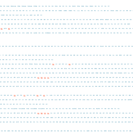
安福
安源
敖汉旗
阿鲁科尔沁旗
阿荣旗
阿拉善左旗
阿拉善右旗
阿巴嘎旗
安丘
安县
安居
安岳
阿坝
阿坝县
安塞
安泽
昂仁
安多
阿克苏市
阿瓦提
阿勒泰
阿拉尔
阿勒泰市
安新
安次
安平
安吉
安宁
布吉
北市
白沟
宝山
北辰
宝坻
板芙
博罗
滨江
白下
滨湖
北塘
宝应
北仑
碑林
灞桥
宾阳
包河
滨湖新区
北城新区
滨海新区
蚌山
八公山
博望
北门
半汤
白桥
博白
八步
巴马
播州
碧江
百里杜鹃
白银区
宝丰
北关
博爱
白浪
巴音郭楞
博湖
拜城
巴楚
布尔津
兵团
北泉
宝山
北戴河
柏乡
博野
宾川
楚雄
慈溪
城阳
长寿
城关
崇川
长汀
长宁
崇明
昌平
城口
澄海
潮阳
潮南
赤坎
淳安
成华
长清
崇安
蔡甸
长安
沧浪
苍南
常平
茶山
呈贡
昌北
城厢
长丰
枞阳县
春晖学校
巢湖临湖
长集
仓山
禅城
潮安
城中
长洲
苍梧
长武
淳化
澄城
城固
城区
城区
城区
长治县
长子
城区
城关
昌都县
察雅
措美
错那
察隅
昌吉市
策勒
察布查尔
崇文
朝阳
长泰
长安
昌黎
丛台
成安
磁县
赤城
崇礼
承德县
沧县
长兴
常山
澄江
昌宁
翠云
沧源
楚雄市
德州
都江堰
德阳
达州
大同
大理
德宏
东阳
大渡口
大鹏
大兴
东城
大足
垫江
东丽
大港
斗门
东区
东升
东凤
大涌
大亚湾
端州
大旺
鼎湖
德庆
大埔
东源
大邑
大厂
东西湖
沌口
洞头
道里
道外
大朗
大岭山
东坑
道滘
定南
德安
都昌
东海
丹徒
东洲
大洼
大武口
达茂旗
东胜
达拉特旗
磴口
多伦
东乌珠穆沁旗
大通
达日
德令哈
都兰
东营县
岱岳
东平
东港
德城
东昌府
东阿
单县
定陶
东明
大安
东区
东兴
大英
东坡
丹棱
达县
大竹
德昌
丹巴
冈
富阳
芙蓉
沣渭
凤岗
富民
法库
肥西
肥东
凤台
阜南
繁昌
范岗
丰泽
枫溪
防城
福绵
富川
凤山
扶绥
凤冈
范县
凤泉
封丘
方城
扶沟
房县
樊城
凤凰
番阳
方正
富拉尔基
富裕
抚远
丰满
扶余
抚松
奉新
分宜
浮梁
丰
口
广宁
岗侨
拱墅
高新
高淳
鼓楼
广陵
高埗
观山湖
官渡
高区
管城
龟山
贵池
广德
功桥
光泽
古田
高栏港区
高明
恭城
灌阳
港北
港南
关岭
贵定
甘谷
古浪
甘州
高台
瓜州
广河
固始
光山
谷城
葛洲坝
公安
桂阳
桂东
巩留
鼓楼
高邑
古冶
广平
馆陶
广宗
高阳
沽源
广阳
固安
故城
古城
耿马
个旧
广南
贡山
岗
海林
黑河
海伦
桦甸
海门
淮安
海城
葫芦岛
呼和浩特
呼伦贝尔
海北
黄南
海南
海西
荷泽
汉中
哈密
和田
红河
杭州
海宁
湖州
合川
海珠
黄埔
花都
红古
海安
湖里
海沧
黄浦
虹口
海淀
怀柔
河东
河西
红桥
和平
汉沽
黄平
惠水
赫章
河西堡
会宁
华亭
合水
环县
华池
徽县
和政
滑县
淮滨
红旗
获嘉
华龙
湖滨
潢川
淮阳
黄石港
华容
花湖
黄州
红安
黄梅
鹤峰
荷塘
华新
衡阳县
衡南
衡东
衡山
汉寿
赫山
鹤城
会同
花垣
海棠
会山
和
合江
洪雅
华莹
汉源
会理
会东
黑水
红原
户县
华县
合阳
韩城
华阴
汉台
横山
黄龙
黄陵
汉滨
汉阴
浑源
壶关
怀仁
和顺
河津
河曲
洪洞
侯马
霍州
哈密市
呼图壁
和静
和硕
和田市
和田县
霍城
和布克赛尔
哈巴河
红山
华
涟源
乐平
辽源
临江
溧阳
连云港
凌海
辽阳
凌源
灵武
莱西
临沂
聊城
泸州
乐山
凉山
临汾
吕梁
拉萨
林芝
丽江
临沧
临安
乐清
兰溪
临海
丽水
龙泉
荔湾
萝岗
龙岗
龙华
罗湖
连城
梁平
龙湖
龙门
连南
连山
龙川
龙州
六枝特
黎平
雷山
龙里
罗甸
荔波
凉州
临泽
灵台
临洮
陇西
礼县
两当
临夏市
临夏县
兰考
鹿邑
龙亭
洛龙
老城
栾川
洛宁
鲁山
龙安
梨林
临颍
卢氏
梁园
罗山
梁子湖
罗田
龙感湖
来凤
芦淞
渌口
立新
隆回
澧县
临
临沭
陵县
临邑
乐陵
临清
龙马潭
泸县
罗江
隆昌
阆中
邻水
芦山
乐至
雷波
理县
泸定
炉霍
理塘
蓝田
陇县
麟游
礼泉
临渭
略阳
留坝
洛川
岚皋
洛南
灵丘
黎城
潞城
陵川
灵石
临猗
离石
临县
柳林
岚县
林周
类乌齐
靖江
姜堰
锦州
建昌
济南
胶州
即墨
济宁
晋城
晋中
建德
嘉兴
嘉善
金华
江山
九龙坡
江北
集美
嘉定
静安
金山
江津
津南
静海
蓟州
金湾
金平
江海
揭东
揭西
蕉岭
江城
江干
金牛
锦江
金堂
胶南
济阳
江宁
建邺
州区
监利
建始
九华
君山
嘉禾
江华
江永
靖州
吉阳
嘉积
江边
建华
鸡冠
鸡东
尖山
集贤
金山屯
嘉荫
吉林市
集安
江源
靖宇
靖安
吉州
吉安县
井冈山
吉水
金溪
金山桥
贾汪
金湖
建湖
京口
金州
建平
金凤
泾源
金桥开发区
巨鹿
景县
江北
金东
椒江
缙云
景宁
江川
景东
景谷
江城
建水
金平
景洪
剑川
康巴什
科尔沁
开鲁
科尔沁左翼中旗
科尔沁左翼后旗
库伦旗
科尔沁右翼前旗
科尔沁右翼中旗
垦利
奎文
开江
康定
矿区
矿区
岢岚
康马
克拉玛依区
库尔勒
库车
柯坪
喀什市
奎屯
喀拉拜勒
开平
康保
宽城
柯城
开化
开远
涟源
乐平
辽源
临江
溧阳
连云港
凌海
辽阳
凌源
灵武
莱西
临沂
聊城
泸州
乐山
凉山
临汾
吕梁
拉萨
林芝
丽江
临沧
临安
乐清
兰溪
临海
丽水
龙泉
荔湾
萝岗
龙岗
龙华
罗湖
连城
梁平
龙湖
龙门
连南
连山
龙川
龙州
六枝特
黎平
雷山
龙里
罗甸
荔波
凉州
临泽
灵台
临洮
陇西
礼县
两当
临夏市
临夏县
兰考
鹿邑
龙亭
洛龙
老城
栾川
洛宁
鲁山
龙安
梨林
临颍
卢氏
梁园
罗山
梁子湖
罗田
龙感湖
来凤
芦淞
渌口
立新
隆回
澧县
临
临沭
陵县
临邑
乐陵
临清
龙马潭
泸县
罗江
隆昌
阆中
邻水
芦山
乐至
雷波
理县
泸定
炉霍
理塘
蓝田
陇县
麟游
礼泉
临渭
略阳
留坝
洛川
岚皋
洛南
灵丘
黎城
潞城
陵川
灵石
临猗
离石
临县
柳林
岚县
林周
类乌齐
马尾
闽清
湄洲岛
明溪
茂南
茂港
蒙山
湄潭
麻江
麦积
民勤
民乐
岷县
明港
孟津
牧野
马村
民权
泌阳
茅箭
麻阳
美兰
毛道
毛阳
木棠
木兰
梅里斯
麻山
美溪
明水
明山
满洲里
莫力达瓦
民和
门源
玛沁
玛多
牟平
蒙阴